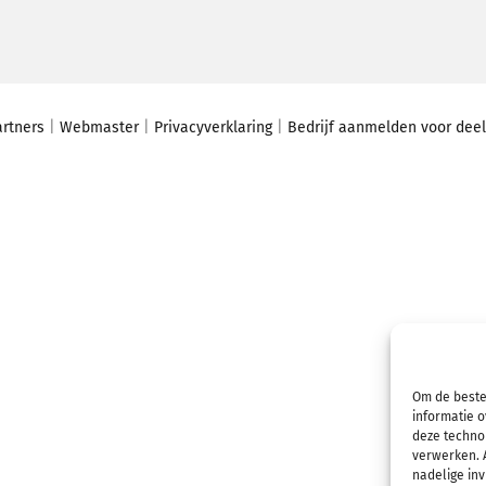
artners
|
Webmaster
|
Privacyverklaring
|
Bedrijf aanmelden voor de
Om de beste
informatie o
deze technol
verwerken. A
nadelige in