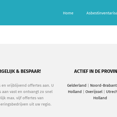
Home
Asbestinventarisa
RGELIJK & BESPAAR!
ACTIEF IN DE PROVIN
s en vrijblijvend offertes aan. U
Gelderland
|
Noord-Brabant
s aan vast en ontvangt zo snel
Holland
|
Overijssel
|
Utrec
ijk max. vijf offertes van
Holland
eringsbedrijven uit uw regio.