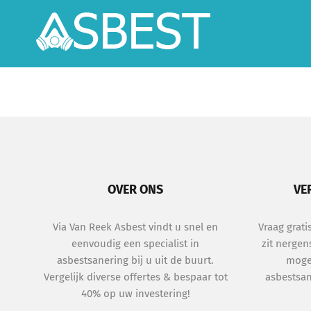
Skip
to
content
OVER ONS
VE
Via Van Reek Asbest vindt u snel en
Vraag grati
eenvoudig een specialist in
zit nergen
asbestsanering bij u uit de buurt.
mogel
Vergelijk diverse offertes & bespaar tot
asbestsan
40% op uw investering!