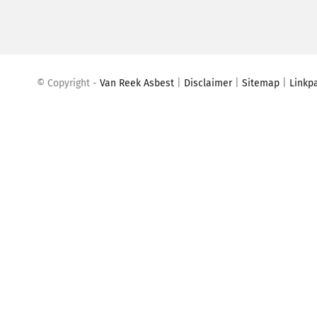
© Copyright -
Van Reek Asbest
|
Disclaimer
|
Site
map
|
Linkp