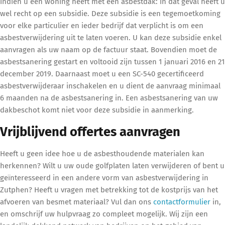
indien u een woning heeft met een asbestdak: in dat geval heeft u
wel recht op een subsidie. Deze subsidie is een tegemoetkoming
voor elke particulier en ieder bedrijf dat verplicht is om een
asbestverwijdering uit te laten voeren. U kan deze subsidie enkel
aanvragen als uw naam op de factuur staat. Bovendien moet de
asbestsanering gestart en voltooid zijn tussen 1 januari 2016 en 21
december 2019. Daarnaast moet u een SC-540 gecertificeerd
asbestverwijderaar inschakelen en u dient de aanvraag minimaal
6 maanden na de asbestsanering in. Een asbestsanering van uw
dakbeschot komt niet voor deze subsidie in aanmerking.
Vrijblijvend offertes aanvragen
Heeft u geen idee hoe u de asbesthoudende materialen kan
herkennen? Wilt u uw oude golfplaten laten verwijderen of bent u
geïnteresseerd in een andere vorm van asbestverwijdering in
Zutphen? Heeft u vragen met betrekking tot de kostprijs van het
afvoeren van besmet materiaal? Vul dan ons
contactformulier
in,
en omschrijf uw hulpvraag zo compleet mogelijk. Wij zijn een