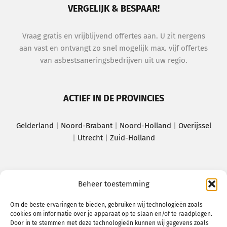
VERGELIJK & BESPAAR!
Vraag gratis en vrijblijvend offertes aan. U zit nergens
aan vast en ontvangt zo snel mogelijk max. vijf offertes
van asbestsaneringsbedrijven uit uw regio.
ACTIEF IN DE PROVINCIES
Gelderland
|
Noord-Brabant
|
Noord-Holland
|
Overijssel
|
Utrecht
|
Zuid-Holland
MEEST BEZOCHTE PAGINA’S
Beheer toestemming
Amsterdam
|
Apeldoorn
|
Assen
|
Breda
|
Om de beste ervaringen te bieden, gebruiken wij technologieën zoals
cookies om informatie over je apparaat op te slaan en/of te raadplegen.
Delft
|
Dordrecht
|
Haarlem
|
Helmond
|
Utrecht
|
Door in te stemmen met deze technologieën kunnen wij gegevens zoals