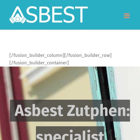
Skip
to
content
[/fusion_builder_column][/fusion_builder_row]
[/fusion_builder_container]
Asbest Zutphen:
specialist