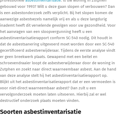
professionele
asbestinventarisatie
. Is uw woning in Zutphen
gebouwd voor 1993? Wilt u deze gaan slopen of verbouwen? Dan
is een asbestonderzoek zelfs verplicht. Bij het slopen komen de
aanwezige asbestvezels namelijk vrij en als u deze langdurig
inademt heeft dit vervelende gevolgen voor uw gezondheid. Voor
het aanvragen van een sloopvergunning heeft u een
asbestinventarisatierapport conform SC-540 nodig. Dit houdt in
dat de asbestsanering uitgevoerd moet worden door een SC-540
gecertificeerd asbestverwijderaar. Tijdens de eerste analyse vindt
er geen breekwerk plaats. Gewapend met een beitel en
schroevendraaier loopt de asbestverwijderaar door de woning in
Zutphen en zoekt naar direct waarneembaar asbest. Aan de hand
van deze analyse stelt hij het asbestinventarisatierapport op.
Blijkt uit het asbestinventarisatierapport dat er een vermoeden is
voor niet-direct waarneembaar asbest? Dan zult u een
vervolgonderzoek moeten laten uitvoeren. Hierbij zal er wel
destructief onderzoek plaats moeten vinden.
Soorten asbestinventarisatie