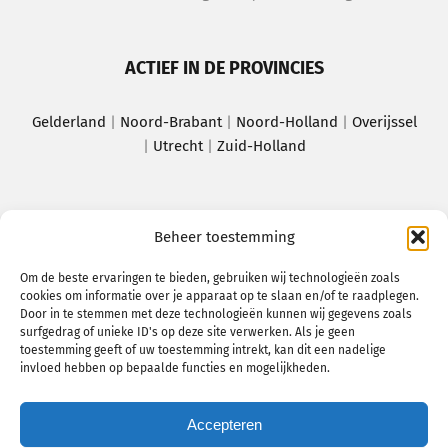
ACTIEF IN DE PROVINCIES
Gelderland
|
Noord-Brabant
|
Noord-Holland
|
Overijssel
|
Utrecht
|
Zuid-Holland
MEEST BEZOCHTE PAGINA’S
Beheer toestemming
Amsterdam
|
Apeldoorn
|
Assen
|
Breda
|
Om de beste ervaringen te bieden, gebruiken wij technologieën zoals
cookies om informatie over je apparaat op te slaan en/of te raadplegen.
Delft
|
Dordrecht
|
Haarlem
|
Helmond
|
Utrecht
|
Door in te stemmen met deze technologieën kunnen wij gegevens zoals
Noord-Brabant
|
Zoetermeer
surfgedrag of unieke ID's op deze site verwerken. Als je geen
toestemming geeft of uw toestemming intrekt, kan dit een nadelige
invloed hebben op bepaalde functies en mogelijkheden.
Accepteren