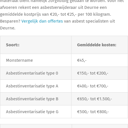
materiaal dient namelijk zorgvuldig gedaan te worden. Voor het
afvoeren rekent een asbestverwijderaar uit Deurne een
gemiddelde kostprijs van €20,- tot €25,- per 100 kilogram.
Besparen?
Vergelijk dan offertes
van asbest specialisten uit
Deurne.
Soort::
Gemiddelde kosten:
Monstername
€45,-
Asbestinventarisatie type 0
€150,- tot €200,-
Asbestinventarisatie type A
€400,- tot €700,-
Asbestinventarisatie type B
€650,- tot €1.500,-
Asbestinventarisatie type G
€500,- tot €800,-