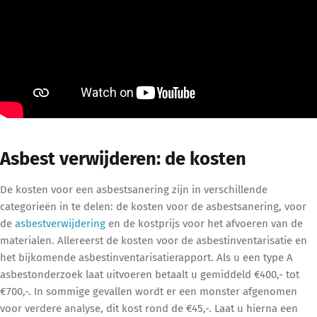
Asbest verwijderen: de kosten
De kosten voor een asbestsanering zijn in verschillende
categorieën in te delen: de kosten voor de asbestsanering, voor
de
asbestverwijdering
en de kostprijs voor het afvoeren van de
materialen. Allereerst de kosten voor de asbestinventarisatie en
het bijkomende asbestinventarisatierapport. Als u een type A
asbestonderzoek laat uitvoeren betaalt u gemiddeld €400,- tot
€700,-. In sommige gevallen wordt er een monster afgenomen
voor verdere analyse, dit kost rond de €45,-. Laat u hierna een